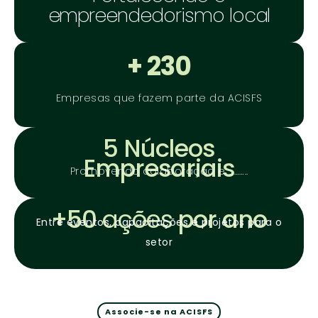
empreendedorismo local
+ 230
Empresas que fazem parte da ACISFS
5 Núcleos
Empresariais
Promovendo colaboração e ………..
+50
ações
por ano
Entre eventos, capacitações e projetos para o
setor
Associe-se na ACISFS