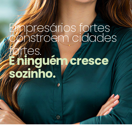
Empresários fortes
constroem cidades
fortes.
E ninguém cresce
sozinho.