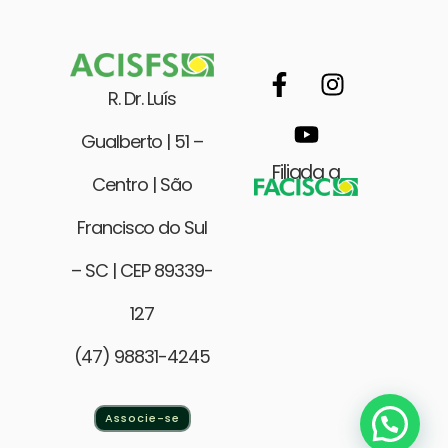
R. Dr. Luís
Gualberto | 51 –
Filiada a
Centro | São
Francisco do Sul
– SC | CEP 89339-
127
(47) 98831-4245
Associe-se