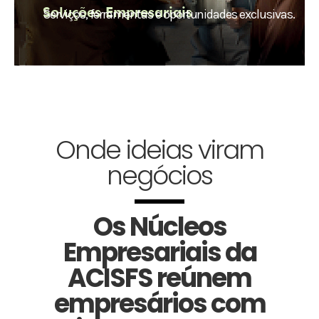
Soluções Empresariais
Serviços, ferramentas e oportunidades exclusivas.
Onde ideias viram
negócios
Os Núcleos
Empresariais da
ACISFS reúnem
empresários com