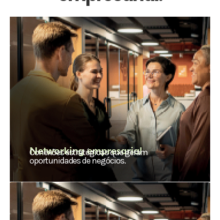
Networking empresarial
Conexões estratégicas que geram
oportunidades de negócios.