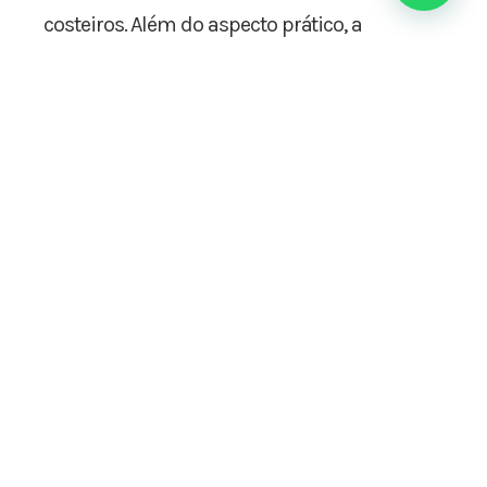
costeiros. Além do aspecto prático, a
operação fortaleceu a consciência ambiental,
conectando pessoas, empresas, instituições
e poder público em torno de um propósito
comum: a preservação da natureza.
A campanha contou com o patrocínio das
empresas: FullPort, OGMO, Rocha Terminais
Portuários e Logística, Gatti Log, Master
Operações Portuárias, BRC Agro, Soin,
ArcelorMittal, SC Locadora, Veolia, Pró-Ilha,
Marina VillaReal, TESC, Fecoagro e CIEE.
Apoio: Iperoba Desentupidora e Limpa Fossa.